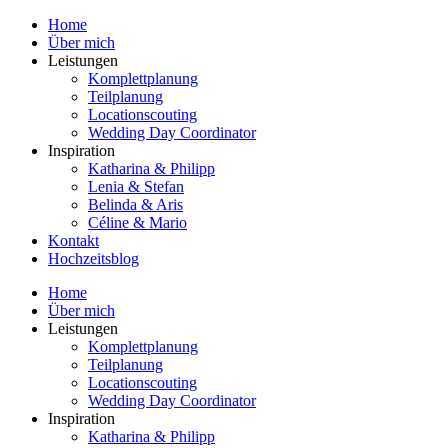
Zum
Home
Inhalt
Über mich
springen
Leistungen
Komplettplanung
Teilplanung
Locationscouting
Wedding Day Coordinator
Inspiration
Katharina & Philipp
Lenia & Stefan
Belinda & Aris
Céline & Mario
Kontakt
Hochzeitsblog
Home
Über mich
Leistungen
Komplettplanung
Teilplanung
Locationscouting
Wedding Day Coordinator
Inspiration
Katharina & Philipp